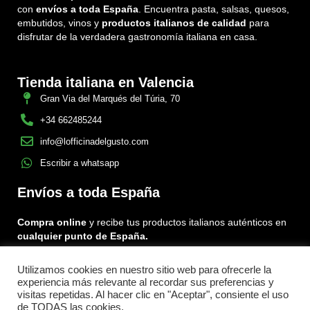
con
envíos a toda España
. Encuentra pasta, salsas, quesos,
embutidos, vinos y
productos italianos de calidad
para
disfrutar de la verdadera gastronomía italiana en casa.
Tienda italiana en Valencia
Gran Via del Marqués del Túria, 70
+34 662485244
info@lofficinadelgusto.com
Escribir a whatsapp
Envíos a toda España
Compra online
y recibe tus productos italianos auténticos en
cualquier punto de España.
Utilizamos cookies en nuestro sitio web para ofrecerle la
Encuéntranos en:
experiencia más relevante al recordar sus preferencias y
Facebook
Instagram
Tiktok
visitas repetidas. Al hacer clic en "Aceptar", consiente el uso
de TODAS las cookies.