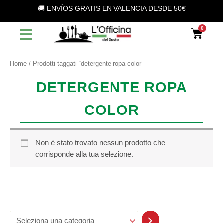
S
Vai
🚚 ENVÍOS GRATIS EN VALENCIA DESDE 50€
e
al
l
contenuto
Car
e
z
i
o
Home
/ Prodotti taggati “detergente ropa color”
n
a
DETERGENTE ROPA
u
n
COLOR
a
c
a
t
Non è stato trovato nessun prodotto che
e
corrisponde alla tua selezione.
g
o
r
i
a