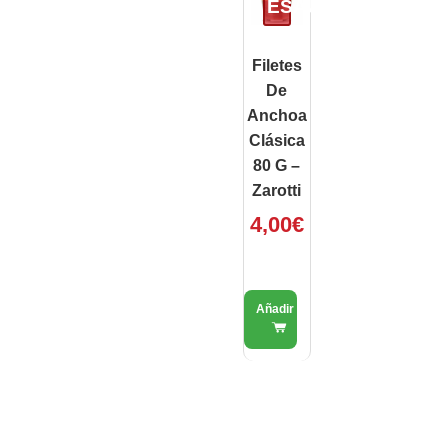
ESAURITO
Filetes
De
Anchoa
Clásica
80 G –
Zarotti
4,00
€