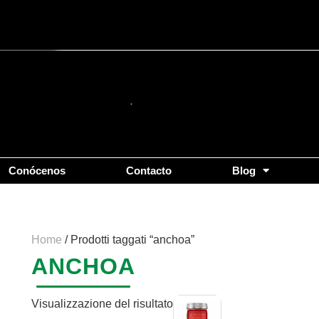
Conócenos
Contacto
Blog
Home
/ Prodotti taggati “anchoa”
ANCHOA
Visualizzazione del risultato