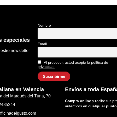
Nombre
 especiales
Email
estro newsletter
Al proceder, usted acepta la política de
privacidad
aliana en Valencia
Envíos a toda Españ
a del Marqués del Túria, 70
Compra online
y recibe tus pr
2485244
auténticos en
cualquier punto
fficinadelgusto.com