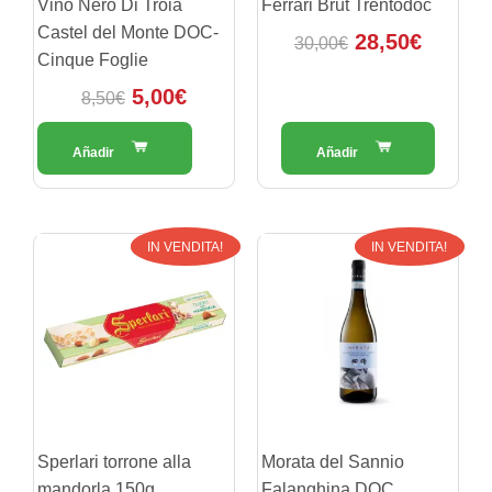
Vino Nero Di Troia
Ferrari Brut Trentodoc
Castel del Monte DOC-
28,50
€
30,00
€
Cinque Foglie
5,00
€
8,50
€
Il
Il
Il
Il
IN VENDITA!
IN VENDITA!
prezzo
prezzo
prezzo
prezzo
originale
attuale
originale
attuale
era:
è:
era:
è:
5,50€.
3,50€.
10,50€.
5,00€.
Sperlari torrone alla
Morata del Sannio
mandorla 150g
Falanghina DOC