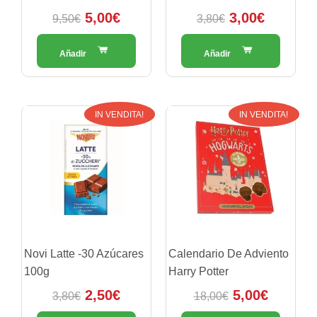
5,00
€
3,00
€
9,50
€
3,80
€
Il
Il
Il
Il
IN VENDITA!
IN VENDITA!
prezzo
prezzo
prezzo
prezzo
originale
attuale
originale
attuale
era:
è:
era:
è:
3,80€.
2,50€.
18,00€.
5,00€.
Novi Latte -30 Azúcares
Calendario De Adviento
100g
Harry Potter
2,50
€
5,00
€
3,80
€
18,00
€