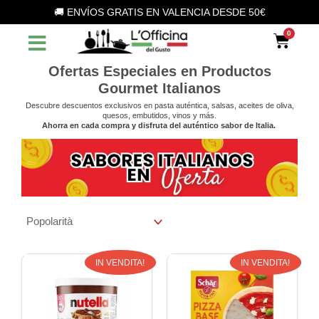
Vai
🚚 ENVÍOS GRATIS EN VALENCIA DESDE 50€
al
Car
contenuto
Ofertas Especiales en Productos
Gourmet Italianos
Descubre descuentos exclusivos en pasta auténtica, salsas, aceites de oliva,
quesos, embutidos, vinos y más.
Ahorra en cada compra y disfruta del auténtico sabor de Italia.
Il
Il
Il
Il
IN VENDITA!
IN VENDITA!
prezzo
prezzo
prezzo
prezzo
originale
attuale
originale
attuale
era:
è:
era:
è: