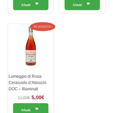
Il
Il
IN VENDITA!
prezzo
prezzo
originale
attuale
era:
è:
11,00€.
5,00€.
Lumeggio di Rosa
Cerasuolo d’Abruzzo
DOC – Illuminati
5,00
€
11,00
€