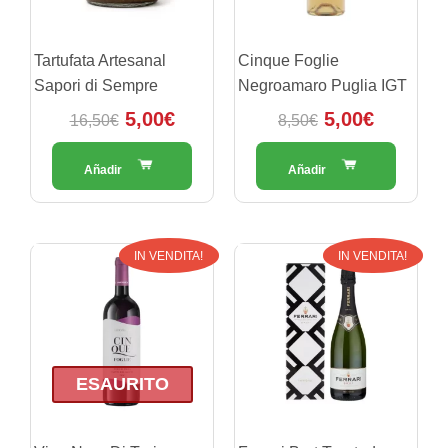
Tartufata Artesanal
Cinque Foglie
Sapori di Sempre
Negroamaro Puglia IGT
5,00
€
5,00
€
16,50
€
8,50
€
Il
Il
Il
Il
IN VENDITA!
IN VENDITA!
prezzo
prezzo
prezzo
prezzo
originale
attuale
originale
attuale
era:
è:
era:
è:
8,50€.
5,00€.
30,00€.
28,50€
ESAURITO