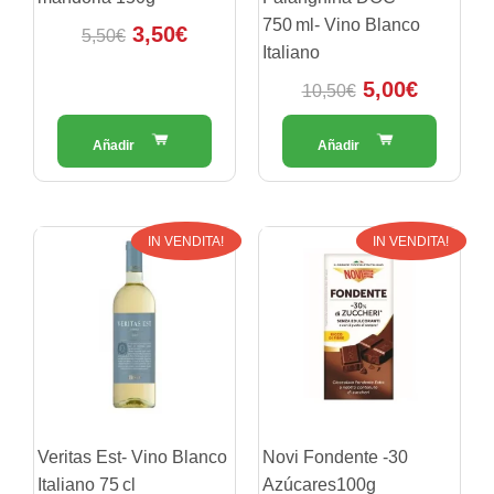
750 ml- Vino Blanco
3,50
€
5,50
€
Italiano
5,00
€
10,50
€
Il
Il
Il
Il
IN VENDITA!
IN VENDITA!
prezzo
prezzo
prezzo
prezzo
originale
attuale
originale
attuale
era:
è:
era:
è:
9,50€.
5,00€.
3,80€.
3,00€.
Veritas Est- Vino Blanco
Novi Fondente -30
Italiano 75 cl
Azúcares100g