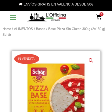
Vai
🚚 ENVÍOS GRATIS EN VALENCIA DESDE 50€
al
contenuto
Car
Home
/
ALIMENTOS
/
Bases
/ Base Pizza Sin Gluten 300 g (2×150 g) –
Schär
IN VENDITA!