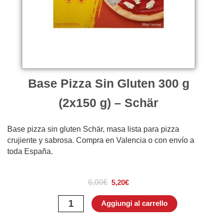
Base Pizza Sin Gluten 300 g
(2x150 g) – Schär
Base pizza sin gluten Schär, masa lista para pizza
crujiente y sabrosa. Compra en Valencia o con envío a
toda España.
Il
Il
prezzo
prezzo
6,00
€
5,20
€
originale
attuale
Base
era:
è:
Aggiungi al carrello
Pizza
6,00€.
5,20€.