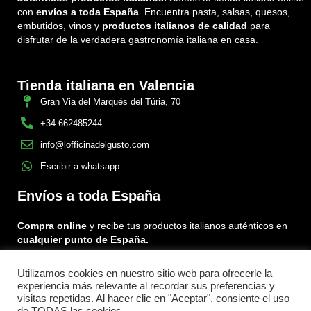
con
envíos a toda España
. Encuentra pasta, salsas, quesos,
embutidos, vinos y
productos italianos de calidad
para
disfrutar de la verdadera gastronomía italiana en casa.
Tienda italiana en Valencia
Gran Via del Marqués del Túria, 70
+34 662485244
info@lofficinadelgusto.com
Escribir a whatsapp
Envíos a toda España
Compra online
y recibe tus productos italianos auténticos en
cualquier punto de España.
Utilizamos cookies en nuestro sitio web para ofrecerle la
Encuéntranos en:
experiencia más relevante al recordar sus preferencias y
Facebook
Instagram
Tiktok
visitas repetidas. Al hacer clic en "Aceptar", consiente el uso