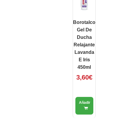
Borotalco
Gel De
Ducha
Relajante
Lavanda
E Iris
450ml
3,60
€