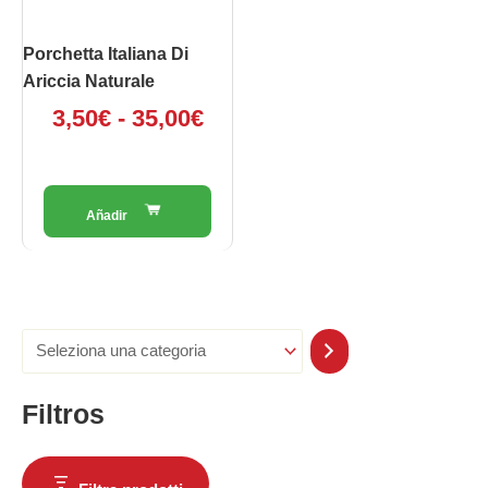
35,00€
essere
scelte
Porchetta Italiana Di
nella
Ariccia Naturale
pagina
3,50
€
-
35,00
€
del
prodotto
Filtros