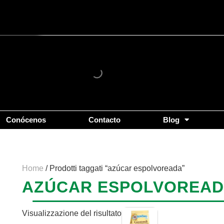
Conócenos
Contacto
Blog
Home
/ Prodotti taggati “azúcar espolvoreada”
AZÚCAR ESPOLVOREA
Visualizzazione del risultato