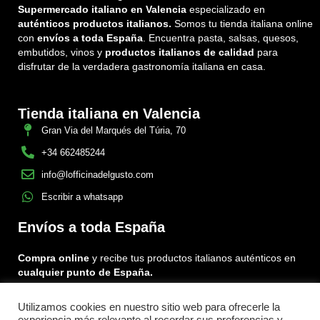
Supermercado italiano en Valencia
especializado en
auténticos productos italianos.
Somos tu tienda italiana online
con
envíos a toda España
. Encuentra pasta, salsas, quesos,
embutidos, vinos y
productos italianos de calidad
para
disfrutar de la verdadera gastronomía italiana en casa.
Tienda italiana en Valencia
Gran Via del Marqués del Túria, 70
+34 662485244
info@lofficinadelgusto.com
Escribir a whatsapp
Envíos a toda España
Compra online
y recibe tus productos italianos auténticos en
cualquier punto de España.
Utilizamos cookies en nuestro sitio web para ofrecerle la
Encuéntranos en: