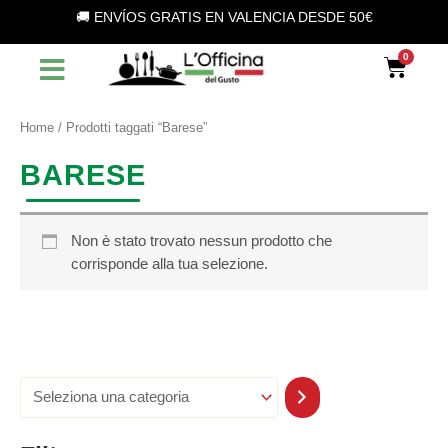
S
Vai
🚚 ENVÍOS GRATIS EN VALENCIA DESDE 50€
e
al
l
contenuto
Car
e
z
i
o
Home
/ Prodotti taggati “Barese”
n
a
BARESE
u
n
a
c
Non è stato trovato nessun prodotto che
a
corrisponde alla tua selezione.
t
e
g
o
r
i
a