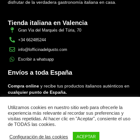
disfrutar de la verdadera gastronomía italiana en casa.
Tienda italiana en Valencia
Gran Via del Marqués del Túria, 70
+34 662485244
info@lofficinadelgusto.com
Escribir a whatsapp
Envíos a toda España
Compra online
y recibe tus productos italianos auténticos en
cualquier punto de España.
Utilizamos cookies en nuestro sitio web para ofrecerle la
Encuéntranos en:
experiencia más relevante al recordar sus preferencias y
Facebook
Instagram
Tiktok
visitas repetidas. Al hacer clic en "Aceptar", consiente el uso
de TODAS las cookies.
Menu
Configuración de las cookies
ACEPTAR