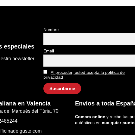
Nombre
 especiales
Email
estro newsletter
Al proceder, usted acepta la política de
privacidad
aliana en Valencia
Envíos a toda Españ
a del Marqués del Túria, 70
Compra online
y recibe tus pr
2485244
auténticos en
cualquier punto
fficinadelgusto.com