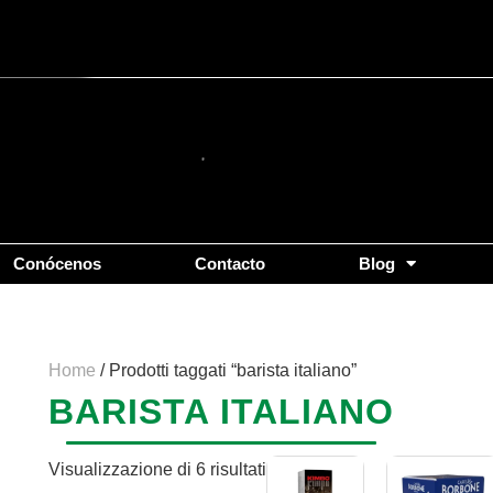
Popolarità
Conócenos
Contacto
Blog
Home
/ Prodotti taggati “barista italiano”
BARISTA ITALIANO
Visualizzazione di 6 risultati