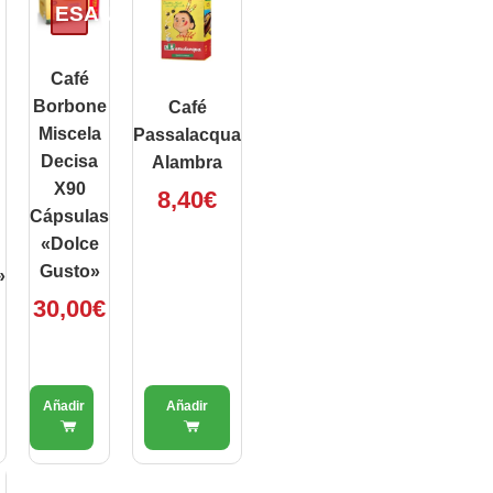
ESAURITO
Café
Borbone
Café
Miscela
Passalacqua
Decisa
Alambra
X90
8,40
€
Cápsulas
«Dolce
Gusto»
»
30,00
€