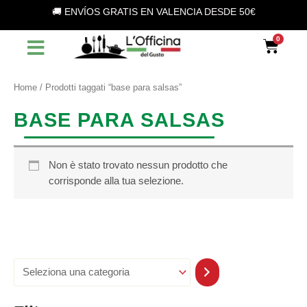
S
Vai
🚚 ENVÍOS GRATIS EN VALENCIA DESDE 50€
e
al
l
contenuto
Car
e
z
i
o
Home
/ Prodotti taggati “base para salsas”
n
a
BASE PARA SALSAS
u
n
a
c
Non è stato trovato nessun prodotto che
a
corrisponde alla tua selezione.
t
e
g
o
r
i
a