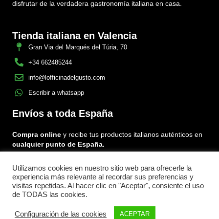
disfrutar de la verdadera gastronomía italiana en casa.
Tienda italiana en Valencia
Gran Via del Marqués del Túria, 70
+34 662485244
info@lofficinadelgusto.com
Escribir a whatsapp
Envíos a toda España
Compra online
y recibe tus productos italianos auténticos en
cualquier punto de España.
Utilizamos cookies en nuestro sitio web para ofrecerle la
Encuéntranos en:
experiencia más relevante al recordar sus preferencias y
Facebook
Instagram
Tiktok
visitas repetidas. Al hacer clic en "Aceptar", consiente el uso
de TODAS las cookies.
Menu
Configuración de las cookies
ACEPTAR