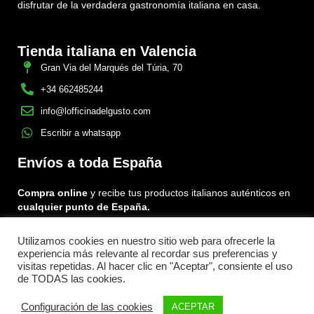
disfrutar de la verdadera gastronomía italiana en casa.
Tienda italiana en Valencia
Gran Via del Marqués del Túria, 70
+34 662485244
info@lofficinadelgusto.com
Escribir a whatsapp
Envíos a toda España
Compra online
y recibe tus productos italianos auténticos en
cualquier punto de España.
Utilizamos cookies en nuestro sitio web para ofrecerle la
Encuéntranos en:
experiencia más relevante al recordar sus preferencias y
Facebook
Instagram
Tiktok
visitas repetidas. Al hacer clic en "Aceptar", consiente el uso
de TODAS las cookies.
Menu
Configuración de las cookies
ACEPTAR