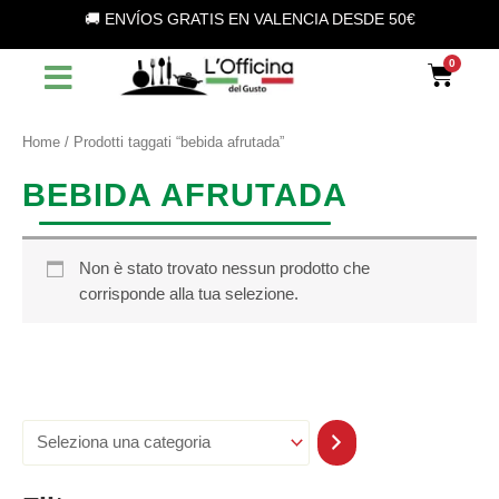
S
Vai
🚚 ENVÍOS GRATIS EN VALENCIA DESDE 50€
e
al
l
contenuto
Car
e
z
i
o
Home
/ Prodotti taggati “bebida afrutada”
n
a
BEBIDA AFRUTADA
u
n
a
c
Non è stato trovato nessun prodotto che
a
corrisponde alla tua selezione.
t
e
g
o
r
i
a