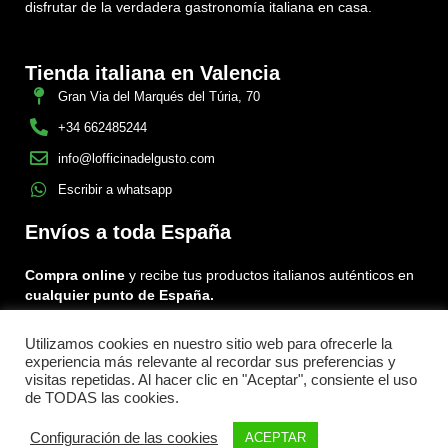
disfrutar de la verdadera gastronomía italiana en casa.
Tienda italiana en Valencia
Gran Via del Marqués del Túria, 70
+34 662485244
info@lofficinadelgusto.com
Escribir a whatsapp
Envíos a toda España
Compra online
y recibe tus productos italianos auténticos en
cualquier punto de España.
Utilizamos cookies en nuestro sitio web para ofrecerle la
Encuéntranos en:
experiencia más relevante al recordar sus preferencias y
Facebook
Instagram
Tiktok
visitas repetidas. Al hacer clic en "Aceptar", consiente el uso
de TODAS las cookies.
Menu
Configuración de las cookies
ACEPTAR