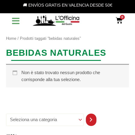
S
Vai
🚚 ENVÍOS GRATIS EN VALENCIA DESDE 50€
e
al
l
contenuto
Car
e
z
i
o
Home
/ Prodotti taggati “bebidas naturales”
n
a
BEBIDAS NATURALES
u
n
a
c
Non è stato trovato nessun prodotto che
a
corrisponde alla tua selezione.
t
e
g
o
r
i
a