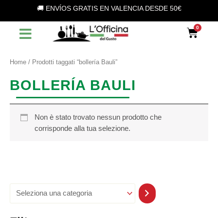
S
Vai
🚚 ENVÍOS GRATIS EN VALENCIA DESDE 50€
e
al
l
contenuto
Car
e
z
i
o
Home
/ Prodotti taggati “bollería Bauli”
n
a
BOLLERÍA BAULI
u
n
a
c
Non è stato trovato nessun prodotto che
a
corrisponde alla tua selezione.
t
e
g
o
r
i
a