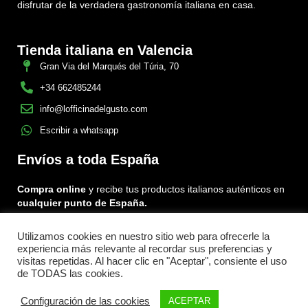
disfrutar de la verdadera gastronomía italiana en casa.
Tienda italiana en Valencia
Gran Via del Marqués del Túria, 70
+34 662485244
info@lofficinadelgusto.com
Escribir a whatsapp
Envíos a toda España
Compra online
y recibe tus productos italianos auténticos en
cualquier punto de España.
Utilizamos cookies en nuestro sitio web para ofrecerle la
Encuéntranos en:
experiencia más relevante al recordar sus preferencias y
Facebook
Instagram
Tiktok
visitas repetidas. Al hacer clic en "Aceptar", consiente el uso
de TODAS las cookies.
Menu
Configuración de las cookies
ACEPTAR