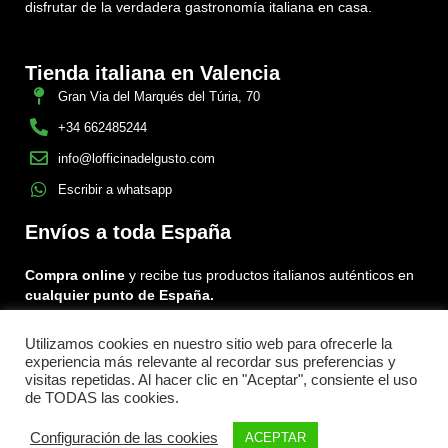
disfrutar de la verdadera gastronomía italiana en casa.
Tienda italiana en Valencia
Gran Via del Marqués del Túria, 70
+34 662485244
info@lofficinadelgusto.com
Escribir a whatsapp
Envíos a toda España
Compra online
y recibe tus productos italianos auténticos en
cualquier punto de España.
Utilizamos cookies en nuestro sitio web para ofrecerle la
Encuéntranos en:
experiencia más relevante al recordar sus preferencias y
Facebook
Instagram
Tiktok
visitas repetidas. Al hacer clic en "Aceptar", consiente el uso
de TODAS las cookies.
Menu
Configuración de las cookies
ACEPTAR