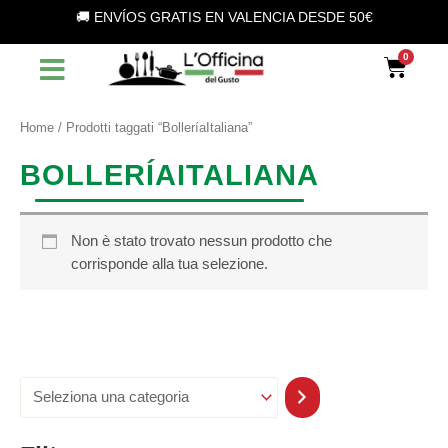
S
Vai
🚚 ENVÍOS GRATIS EN VALENCIA DESDE 50€
e
al
l
contenuto
Car
e
z
i
o
Home
/ Prodotti taggati “BolleríaItaliana”
n
a
BOLLERÍAITALIANA
u
n
a
c
Non è stato trovato nessun prodotto che
a
corrisponde alla tua selezione.
t
e
g
o
r
i
a