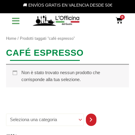
S
Vai
🚚 ENVÍOS GRATIS EN VALENCIA DESDE 50€
e
al
l
contenuto
Car
e
z
i
o
Home
/ Prodotti taggati “café espresso”
n
a
CAFÉ ESPRESSO
u
n
a
c
Non è stato trovato nessun prodotto che
a
corrisponde alla tua selezione.
t
e
g
o
r
i
a