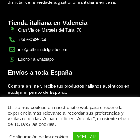
disfrutar de la verdadera gastronomía italiana en casa.
Tienda italiana en Valencia
Gran Via del Marqués del Túria, 70
+34 662485244
info@lofficinadelgusto.com
Escribir a whatsapp
Envíos a toda España
Compra online
y recibe tus productos italianos auténticos en
cualquier punto de España.
Utilizamos cookies en nuestro sitio web para ofrecerle la
Encuéntranos en:
experiencia más relevante al recordar sus preferencias y
Facebook
Instagram
Tiktok
visitas repetidas. Al hacer clic en "Aceptar", consiente el uso
de TODAS las cookies.
Menu
Configuración de las cookies
ACEPTAR