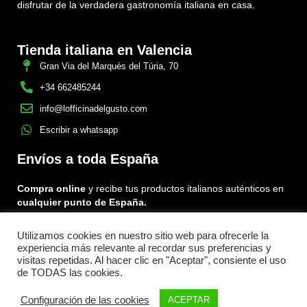
disfrutar de la verdadera gastronomía italiana en casa.
Tienda italiana en Valencia
Gran Via del Marqués del Túria, 70
+34 662485244
info@lofficinadelgusto.com
Escribir a whatsapp
Envíos a toda España
Compra online
y recibe tus productos italianos auténticos en
cualquier punto de España.
Utilizamos cookies en nuestro sitio web para ofrecerle la
Encuéntranos en:
experiencia más relevante al recordar sus preferencias y
Facebook
Instagram
Tiktok
visitas repetidas. Al hacer clic en "Aceptar", consiente el uso
de TODAS las cookies.
Menu
Configuración de las cookies
ACEPTAR