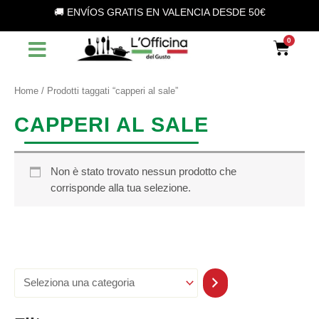
S
Vai
🚚 ENVÍOS GRATIS EN VALENCIA DESDE 50€
e
al
l
contenuto
Car
e
z
i
o
Home
/ Prodotti taggati “capperi al sale”
n
a
CAPPERI AL SALE
u
n
a
c
Non è stato trovato nessun prodotto che
a
corrisponde alla tua selezione.
t
e
g
o
r
i
a