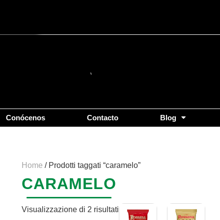
Popolarità
Conócenos
Contacto
Blog
Home
/ Prodotti taggati “caramelo”
CARAMELO
Visualizzazione di 2 risultati