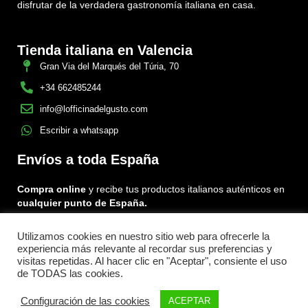
disfrutar de la verdadera gastronomía italiana en casa.
Tienda italiana en Valencia
Gran Via del Marqués del Túria, 70
+34 662485244
info@lofficinadelgusto.com
Escribir a whatsapp
Envíos a toda España
Compra online
y recibe tus productos italianos auténticos en
cualquier punto de España.
Utilizamos cookies en nuestro sitio web para ofrecerle la
Encuéntranos en:
experiencia más relevante al recordar sus preferencias y
Facebook
Instagram
Tiktok
visitas repetidas. Al hacer clic en "Aceptar", consiente el uso
de TODAS las cookies.
Menu
Configuración de las cookies
ACEPTAR