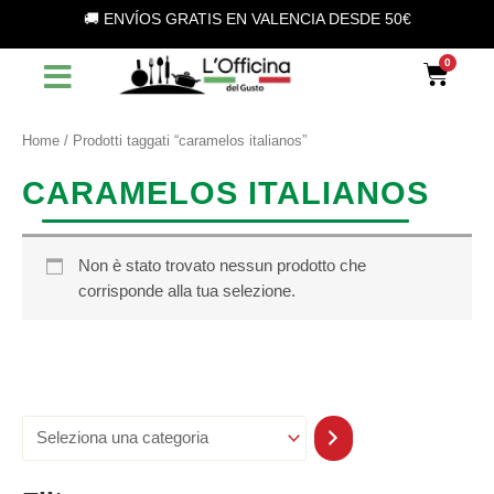
S
Vai
🚚 ENVÍOS GRATIS EN VALENCIA DESDE 50€
e
al
l
contenuto
Car
e
z
i
o
Home
/ Prodotti taggati “caramelos italianos”
n
a
CARAMELOS ITALIANOS
u
n
a
c
Non è stato trovato nessun prodotto che
a
corrisponde alla tua selezione.
t
e
g
o
r
i
a