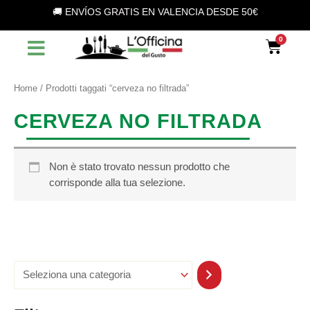
S
Vai
🚚 ENVÍOS GRATIS EN VALENCIA DESDE 50€
e
al
l
contenuto
Car
e
z
i
o
Home
/ Prodotti taggati “cerveza no filtrada”
n
a
CERVEZA NO FILTRADA
u
n
a
c
Non è stato trovato nessun prodotto che
a
corrisponde alla tua selezione.
t
e
g
o
r
i
a