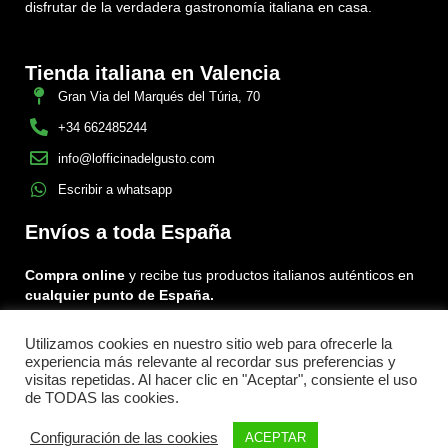
disfrutar de la verdadera gastronomía italiana en casa.
Tienda italiana en Valencia
Gran Via del Marqués del Túria, 70
+34 662485244
info@lofficinadelgusto.com
Escribir a whatsapp
Envíos a toda España
Compra online
y recibe tus productos italianos auténticos en
cualquier punto de España.
Utilizamos cookies en nuestro sitio web para ofrecerle la
Encuéntranos en:
experiencia más relevante al recordar sus preferencias y
Facebook
Instagram
Tiktok
visitas repetidas. Al hacer clic en "Aceptar", consiente el uso
de TODAS las cookies.
Menu
Configuración de las cookies
ACEPTAR