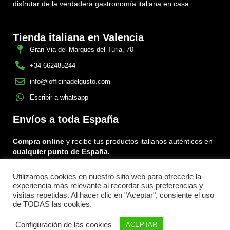
disfrutar de la verdadera gastronomía italiana en casa.
Tienda italiana en Valencia
Gran Via del Marqués del Túria, 70
+34 662485244
info@lofficinadelgusto.com
Escribir a whatsapp
Envíos a toda España
Compra online
y recibe tus productos italianos auténticos en
cualquier punto de España.
Utilizamos cookies en nuestro sitio web para ofrecerle la
Encuéntranos en:
experiencia más relevante al recordar sus preferencias y
Facebook
Instagram
Tiktok
visitas repetidas. Al hacer clic en "Aceptar", consiente el uso
de TODAS las cookies.
Menu
Configuración de las cookies
ACEPTAR