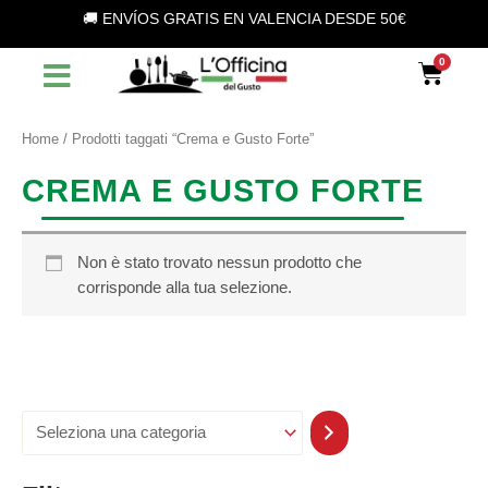
S
Vai
🚚 ENVÍOS GRATIS EN VALENCIA DESDE 50€
e
al
l
contenuto
Car
e
z
i
o
Home
/ Prodotti taggati “Crema e Gusto Forte”
n
a
CREMA E GUSTO FORTE
u
n
a
c
Non è stato trovato nessun prodotto che
a
corrisponde alla tua selezione.
t
e
g
o
r
i
a