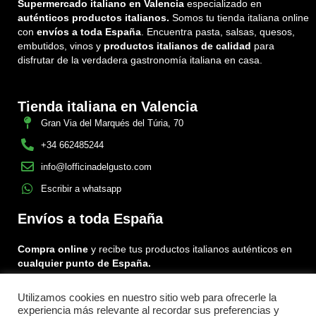
Supermercado italiano en Valencia
especializado en
auténticos productos italianos.
Somos tu tienda italiana online
con
envíos a toda España
. Encuentra pasta, salsas, quesos,
embutidos, vinos y
productos italianos de calidad
para
disfrutar de la verdadera gastronomía italiana en casa.
Tienda italiana en Valencia
Gran Via del Marqués del Túria, 70
+34 662485244
info@lofficinadelgusto.com
Escribir a whatsapp
Envíos a toda España
Compra online
y recibe tus productos italianos auténticos en
cualquier punto de España.
Utilizamos cookies en nuestro sitio web para ofrecerle la
Encuéntranos en:
experiencia más relevante al recordar sus preferencias y