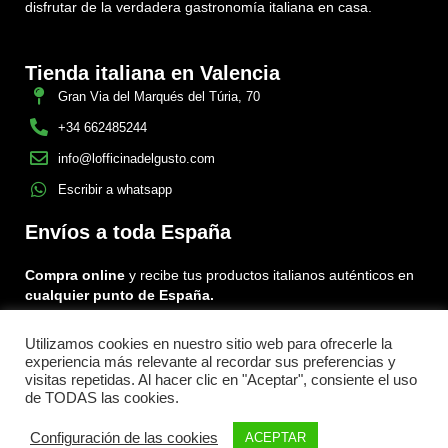
disfrutar de la verdadera gastronomía italiana en casa.
Tienda italiana en Valencia
Gran Via del Marqués del Túria, 70
+34 662485244
info@lofficinadelgusto.com
Escribir a whatsapp
Envíos a toda España
Compra online
y recibe tus productos italianos auténticos en
cualquier punto de España.
Utilizamos cookies en nuestro sitio web para ofrecerle la
Encuéntranos en:
experiencia más relevante al recordar sus preferencias y
Facebook
Instagram
Tiktok
visitas repetidas. Al hacer clic en "Aceptar", consiente el uso
de TODAS las cookies.
Menu
Configuración de las cookies
ACEPTAR