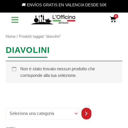
S
Vai
🚚 ENVÍOS GRATIS EN VALENCIA DESDE 50€
e
al
l
contenuto
Car
e
z
i
o
Home
/ Prodotti taggati “diavolini”
n
a
DIAVOLINI
u
n
a
c
Non è stato trovato nessun prodotto che
a
corrisponde alla tua selezione.
t
e
g
o
r
i
a