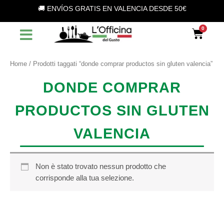
S
Vai
🚚 ENVÍOS GRATIS EN VALENCIA DESDE 50€
e
al
l
contenuto
Car
e
z
i
o
Home
/ Prodotti taggati “donde comprar productos sin gluten valencia”
n
a
DONDE COMPRAR
u
n
PRODUCTOS SIN GLUTEN
a
c
a
VALENCIA
t
e
g
o
Non è stato trovato nessun prodotto che
r
corrisponde alla tua selezione.
i
a