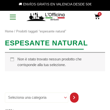
S
Vai
🚚 ENVÍOS GRATIS EN VALENCIA DESDE 50€
e
al
l
contenuto
Car
e
z
i
o
Home
/ Prodotti taggati “espesante natural”
n
a
ESPESANTE NATURAL
u
n
a
c
Non è stato trovato nessun prodotto che
a
corrisponde alla tua selezione.
t
e
g
o
r
i
a