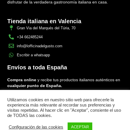
disfrutar de la verdadera gastronomía italiana en casa.
Tienda italiana en Valencia
Gran Via del Marqués del Túria, 70
+34 662485244
info@lofficinadelgusto.com
Escribir a whatsapp
Envíos a toda España
Compra online
y recibe tus productos italianos auténticos en
cualquier punto de España.
Utilizamos cookies en nuestro sitio web para ofrecerle la
Encuéntranos en:
experiencia más relevante al recordar sus preferencias y
Facebook
Instagram
Tiktok
visitas repetidas. Al hacer clic en "Aceptar", consiente el uso
de TODAS las cookies.
Menu
Configuración de las cookies
ACEPTAR