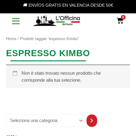
S
Vai
🚚 ENVÍOS GRATIS EN VALENCIA DESDE 50€
e
al
l
contenuto
Car
e
z
i
o
Home
/ Prodotti taggati “espresso Kimbo”
n
a
ESPRESSO KIMBO
u
n
a
c
Non è stato trovato nessun prodotto che
a
corrisponde alla tua selezione.
t
e
g
o
r
i
a