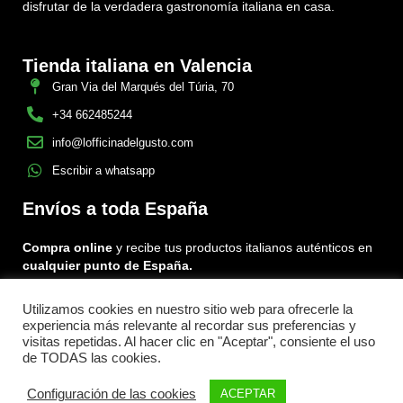
disfrutar de la verdadera gastronomía italiana en casa.
Tienda italiana en Valencia
Gran Via del Marqués del Túria, 70
+34 662485244
info@lofficinadelgusto.com
Escribir a whatsapp
Envíos a toda España
Compra online
y recibe tus productos italianos auténticos en
cualquier punto de España.
Utilizamos cookies en nuestro sitio web para ofrecerle la
Encuéntranos en:
experiencia más relevante al recordar sus preferencias y
Facebook
Instagram
Tiktok
visitas repetidas. Al hacer clic en "Aceptar", consiente el uso
de TODAS las cookies.
Menu
Configuración de las cookies
ACEPTAR