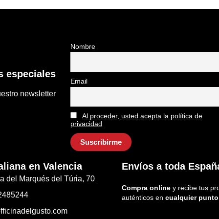
Nombre
 especiales
Email
estro newsletter
Al proceder, usted acepta la política de
privacidad
aliana en Valencia
Envíos a toda Españ
a del Marqués del Túria, 70
Compra online
y recibe tus pr
2485244
auténticos en
cualquier punto
fficinadelgusto.com