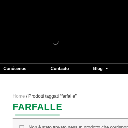
Conócenos
Contacto
Blog
Home
/ Prodotti taggati “farfalle”
FARFALLE
Non è stato trovato nessun prodotto che corrispon