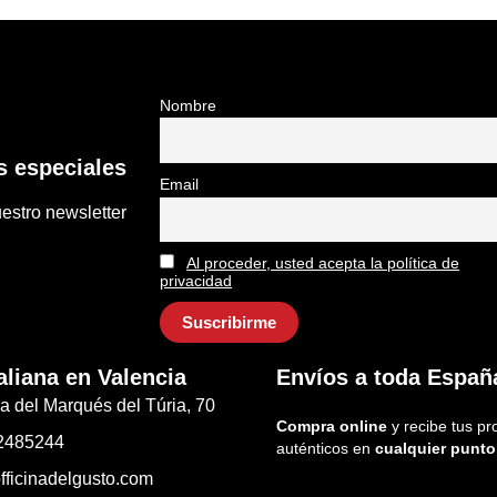
Nombre
 especiales
Email
estro newsletter
Al proceder, usted acepta la política de
privacidad
aliana en Valencia
Envíos a toda Españ
a del Marqués del Túria, 70
Compra online
y recibe tus pr
2485244
auténticos en
cualquier punto
fficinadelgusto.com