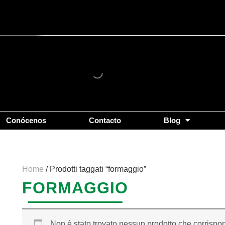
Conócenos
Contacto
Blog
Home
/ Prodotti taggati “formaggio”
FORMAGGIO
Non è stato trovato nessun prodotto che corrispon