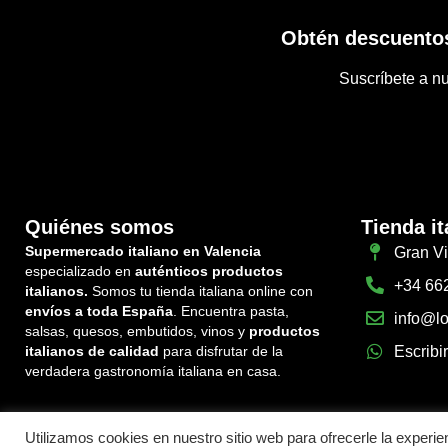
Obtén descuentos
Suscríbete a nu
Quiénes somos
Tienda it
Supermercado italiano en Valencia
Gran Vi
especializado en
auténticos productos
+34 66
italianos.
Somos tu tienda italiana online con
envíos a toda España
. Encuentra pasta,
info@lo
salsas, quesos, embutidos, vinos y
productos
italianos de calidad
para disfrutar de la
Escribi
verdadera gastronomía italiana en casa.
Utilizamos cookies en nuestro sitio web para ofrecerle la experie
Política de devoluciones y reembolsos
Cond