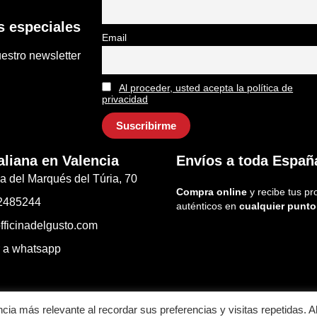
 especiales
Email
estro newsletter
Al proceder, usted acepta la política de
privacidad
aliana en Valencia
Envíos a toda Españ
a del Marqués del Túria, 70
Compra online
y recibe tus pr
2485244
auténticos en
cualquier punto
fficinadelgusto.com
r a whatsapp
ncia más relevante al recordar sus preferencias y visitas repetidas. A
iciones generales de venta
Contacto
Aviso Legal