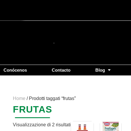
Popolarità
Conócenos
Contacto
Blog
Home
/ Prodotti taggati “frutas”
FRUTAS
Visualizzazione di 2 risultati