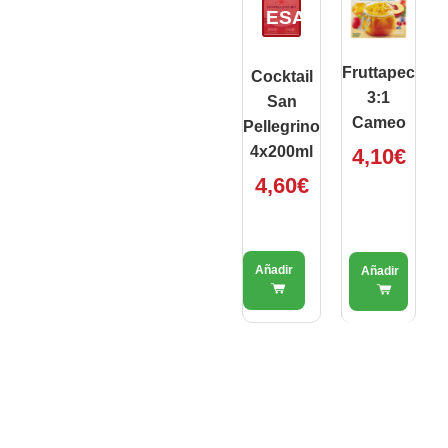
ESAURITO
Fruttapec
Cocktail
3:1
San
Cameo
Pellegrino
4x200ml
4,10
€
4,60
€