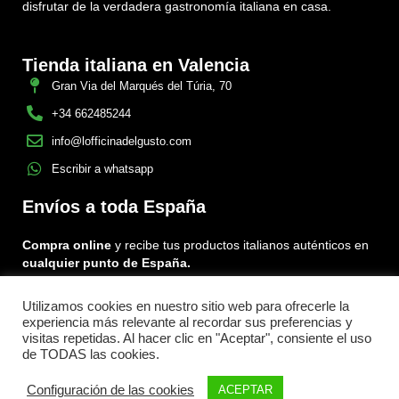
disfrutar de la verdadera gastronomía italiana en casa.
Tienda italiana en Valencia
Gran Via del Marqués del Túria, 70
+34 662485244
info@lofficinadelgusto.com
Escribir a whatsapp
Envíos a toda España
Compra online
y recibe tus productos italianos auténticos en
cualquier punto de España.
Utilizamos cookies en nuestro sitio web para ofrecerle la
Encuéntranos en:
experiencia más relevante al recordar sus preferencias y
Facebook
Instagram
Tiktok
visitas repetidas. Al hacer clic en "Aceptar", consiente el uso
de TODAS las cookies.
Menu
Configuración de las cookies
ACEPTAR