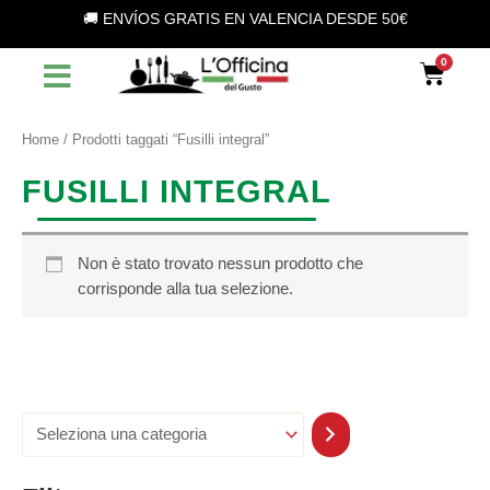
S
Vai
🚚 ENVÍOS GRATIS EN VALENCIA DESDE 50€
e
al
l
contenuto
Car
e
z
i
o
Home
/ Prodotti taggati “Fusilli integral”
n
a
FUSILLI INTEGRAL
u
n
a
c
Non è stato trovato nessun prodotto che
a
corrisponde alla tua selezione.
t
e
g
o
r
i
a