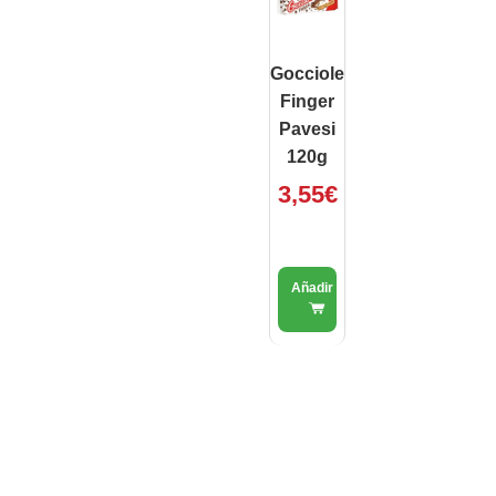
Gocciole
Finger
Pavesi
120g
3,55
€