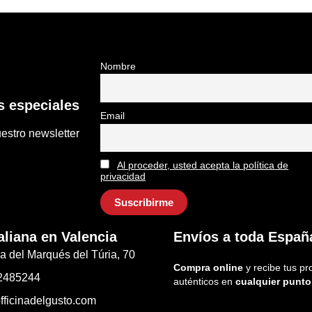
Nombre
 especiales
Email
estro newsletter
Al proceder, usted acepta la política de
privacidad
aliana en Valencia
Envíos a toda Españ
a del Marqués del Túria, 70
Compra online
y recibe tus pr
2485244
auténticos en
cualquier punto
fficinadelgusto.com