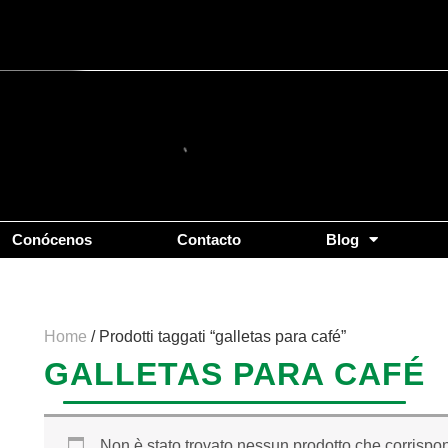
Conócenos
Contacto
Blog
Home
/ Prodotti taggati “galletas para café”
GALLETAS PARA CAFÉ
Non è stato trovato nessun prodotto che corrispon