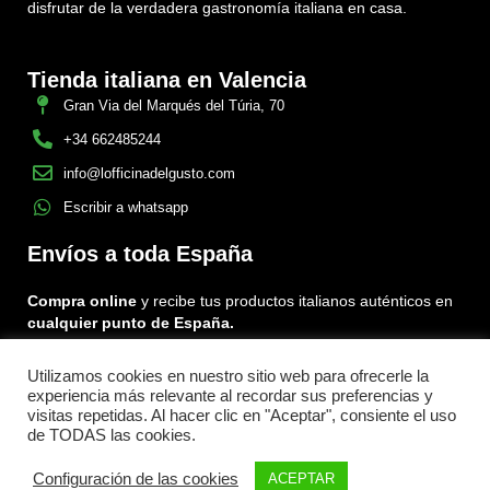
disfrutar de la verdadera gastronomía italiana en casa.
Tienda italiana en Valencia
Gran Via del Marqués del Túria, 70
+34 662485244
info@lofficinadelgusto.com
Escribir a whatsapp
Envíos a toda España
Compra online
y recibe tus productos italianos auténticos en
cualquier punto de España.
Utilizamos cookies en nuestro sitio web para ofrecerle la
Encuéntranos en:
experiencia más relevante al recordar sus preferencias y
Facebook
Instagram
Tiktok
visitas repetidas. Al hacer clic en "Aceptar", consiente el uso
de TODAS las cookies.
Menu
Configuración de las cookies
ACEPTAR