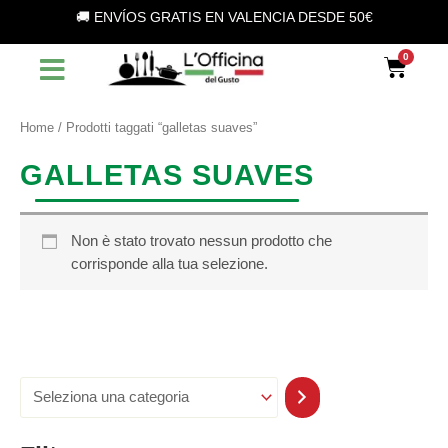
S
Vai
🚚 ENVÍOS GRATIS EN VALENCIA DESDE 50€
e
al
l
contenuto
Car
e
z
i
o
Home
/ Prodotti taggati “galletas suaves”
n
a
GALLETAS SUAVES
u
n
a
c
Non è stato trovato nessun prodotto che
a
corrisponde alla tua selezione.
t
e
g
o
r
i
a