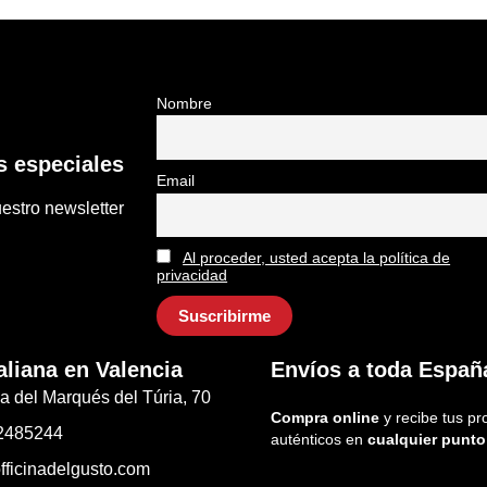
Nombre
 especiales
Email
estro newsletter
Al proceder, usted acepta la política de
privacidad
aliana en Valencia
Envíos a toda Españ
a del Marqués del Túria, 70
Compra online
y recibe tus pr
2485244
auténticos en
cualquier punto
fficinadelgusto.com