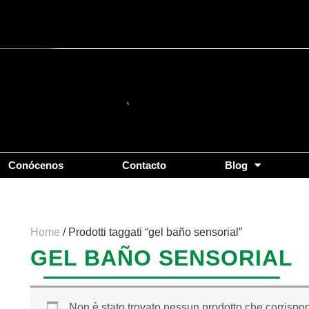
Conócenos
Contacto
Blog
Home
/ Prodotti taggati “gel baño sensorial”
GEL BAÑO SENSORIAL
Non è stato trovato nessun prodotto che corrispon