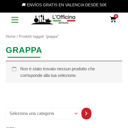
S
Vai
🚚 ENVÍOS GRATIS EN VALENCIA DESDE 50€
e
al
l
contenuto
Car
e
z
i
o
Home
/ Prodotti taggati “grappa”
n
a
GRAPPA
u
n
a
c
Non è stato trovato nessun prodotto che
a
corrisponde alla tua selezione.
t
e
g
o
r
i
a