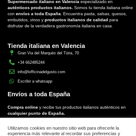
Supermercado italiano en Valencia
especializado en
auténticos productos italianos.
Somos tu tienda italiana online
con
envíos a toda España
. Encuentra pasta, salsas, quesos,
embutidos, vinos y
productos italianos de calidad
para
disfrutar de la verdadera gastronomía italiana en casa.
Tienda italiana en Valencia
Gran Via del Marqués del Túria, 70
+34 662485244
info@lofficinadelgusto.com
Escribir a whatsapp
Envíos a toda España
Compra online
y recibe tus productos italianos auténticos en
cualquier punto de España.
Utilizamos cookies en nuestro sitio web para ofrecerle la
Encuéntranos en:
experiencia más relevante al recordar sus preferencias y