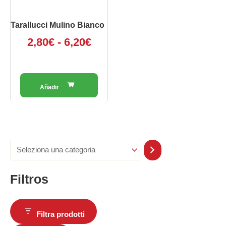
6,20€
essere
scelte
Tarallucci Mulino Bianco
nella
2,80
€
-
6,20
€
pagina
del
prodotto
Filtros
Filtra prodotti