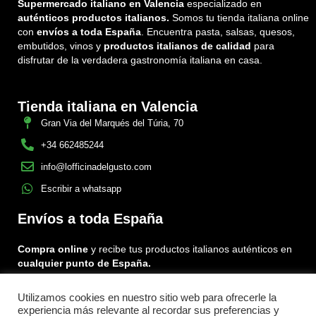
Supermercado italiano en Valencia
especializado en
auténticos productos italianos.
Somos tu tienda italiana online
con
envíos a toda España
. Encuentra pasta, salsas, quesos,
embutidos, vinos y
productos italianos de calidad
para
disfrutar de la verdadera gastronomía italiana en casa.
Tienda italiana en Valencia
Gran Via del Marqués del Túria, 70
+34 662485244
info@lofficinadelgusto.com
Escribir a whatsapp
Envíos a toda España
Compra online
y recibe tus productos italianos auténticos en
cualquier punto de España.
Utilizamos cookies en nuestro sitio web para ofrecerle la
Encuéntranos en:
experiencia más relevante al recordar sus preferencias y