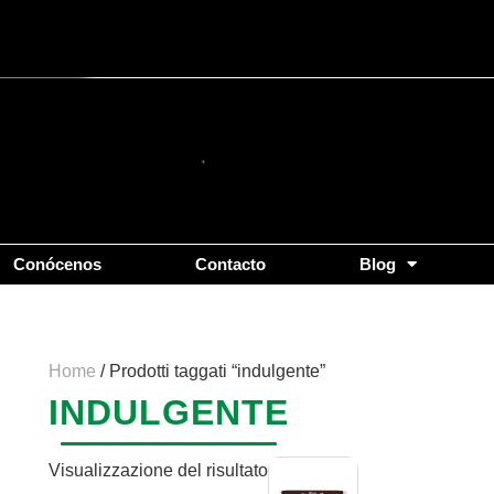
Conócenos
Contacto
Blog
Home
/ Prodotti taggati “indulgente”
INDULGENTE
Visualizzazione del risultato