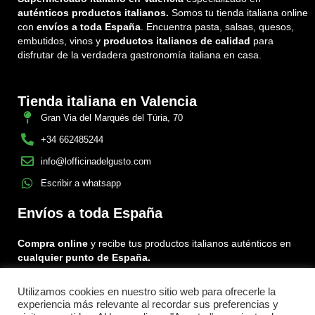
auténticos productos italianos.
Somos tu tienda italiana online
con
envíos a toda España
. Encuentra pasta, salsas, quesos,
embutidos, vinos y
productos italianos de calidad
para
disfrutar de la verdadera gastronomía italiana en casa.
Tienda italiana en Valencia
Gran Via del Marqués del Túria, 70
+34 662485244
info@lofficinadelgusto.com
Escribir a whatsapp
Envíos a toda España
Compra online
y recibe tus productos italianos auténticos en
cualquier punto de España.
Utilizamos cookies en nuestro sitio web para ofrecerle la
Encuéntranos en:
experiencia más relevante al recordar sus preferencias y