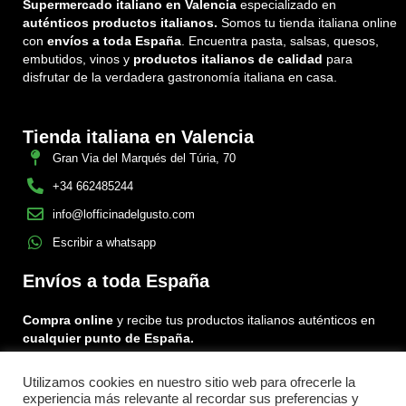
Supermercado italiano en Valencia
especializado en
auténticos productos italianos.
Somos tu tienda italiana online
con
envíos a toda España
. Encuentra pasta, salsas, quesos,
embutidos, vinos y
productos italianos de calidad
para
disfrutar de la verdadera gastronomía italiana en casa.
Tienda italiana en Valencia
Gran Via del Marqués del Túria, 70
+34 662485244
info@lofficinadelgusto.com
Escribir a whatsapp
Envíos a toda España
Compra online
y recibe tus productos italianos auténticos en
cualquier punto de España.
Utilizamos cookies en nuestro sitio web para ofrecerle la
Encuéntranos en:
experiencia más relevante al recordar sus preferencias y