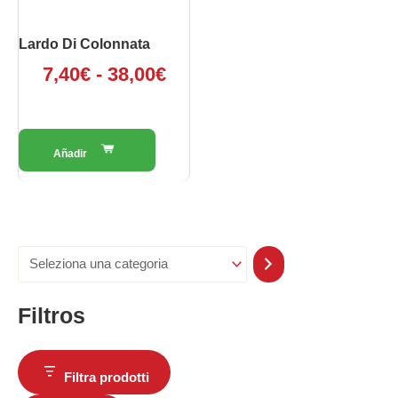
38,00€
essere
scelte
Lardo Di Colonnata
nella
7,40
€
-
38,00
€
pagina
del
prodotto
Filtros
Filtra prodotti