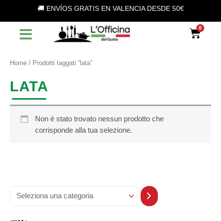
S
Vai
🚚 ENVÍOS GRATIS EN VALENCIA DESDE 50€
e
al
l
contenuto
Car
e
z
i
o
Home
/ Prodotti taggati “lata”
n
a
LATA
u
n
a
c
Non è stato trovato nessun prodotto che
a
corrisponde alla tua selezione.
t
e
g
o
r
i
a