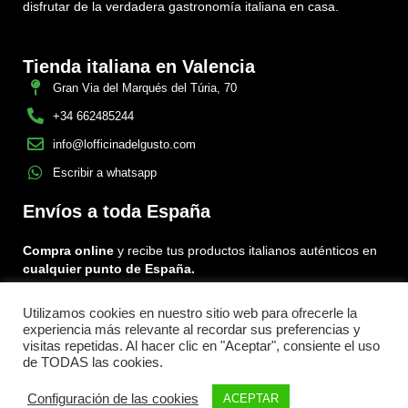
disfrutar de la verdadera gastronomía italiana en casa.
Tienda italiana en Valencia
Gran Via del Marqués del Túria, 70
+34 662485244
info@lofficinadelgusto.com
Escribir a whatsapp
Envíos a toda España
Compra online
y recibe tus productos italianos auténticos en
cualquier punto de España.
Utilizamos cookies en nuestro sitio web para ofrecerle la
Encuéntranos en:
experiencia más relevante al recordar sus preferencias y
Facebook
Instagram
Tiktok
visitas repetidas. Al hacer clic en "Aceptar", consiente el uso
de TODAS las cookies.
Menu
Configuración de las cookies
ACEPTAR