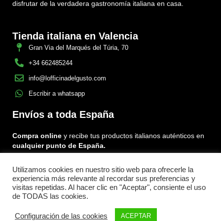
disfrutar de la verdadera gastronomía italiana en casa.
Tienda italiana en Valencia
Gran Via del Marqués del Túria, 70
+34 662485244
info@lofficinadelgusto.com
Escribir a whatsapp
Envíos a toda España
Compra online
y recibe tus productos italianos auténticos en
cualquier punto de España.
Utilizamos cookies en nuestro sitio web para ofrecerle la
Encuéntranos en:
experiencia más relevante al recordar sus preferencias y
Facebook
Instagram
Tiktok
visitas repetidas. Al hacer clic en "Aceptar", consiente el uso
de TODAS las cookies.
Menu
Configuración de las cookies
ACEPTAR