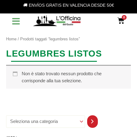
S
Vai
🚚 ENVÍOS GRATIS EN VALENCIA DESDE 50€
e
al
l
contenuto
Car
e
z
i
o
Home
/ Prodotti taggati “legumbres listos”
n
a
LEGUMBRES LISTOS
u
n
a
c
Non è stato trovato nessun prodotto che
a
corrisponde alla tua selezione.
t
e
g
o
r
i
a