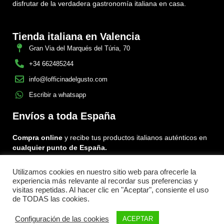
disfrutar de la verdadera gastronomía italiana en casa.
Tienda italiana en Valencia
Gran Via del Marqués del Túria, 70
+34 662485244
info@lofficinadelgusto.com
Escribir a whatsapp
Envíos a toda España
Compra online
y recibe tus productos italianos auténticos en
cualquier punto de España.
Utilizamos cookies en nuestro sitio web para ofrecerle la
Encuéntranos en:
experiencia más relevante al recordar sus preferencias y
Facebook
Instagram
Tiktok
visitas repetidas. Al hacer clic en "Aceptar", consiente el uso
de TODAS las cookies.
Menu
Configuración de las cookies
ACEPTAR