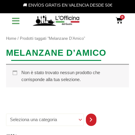
S
Vai
🚚 ENVÍOS GRATIS EN VALENCIA DESDE 50€
e
al
l
contenuto
Car
e
z
i
o
Home
/ Prodotti taggati “Melanzane D’Amico”
n
a
MELANZANE D’AMICO
u
n
a
c
Non è stato trovato nessun prodotto che
a
corrisponde alla tua selezione.
t
e
g
o
r
i
a