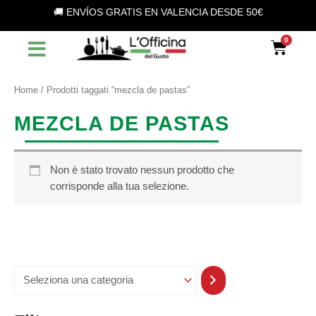
S
Vai
🚚 ENVÍOS GRATIS EN VALENCIA DESDE 50€
e
al
l
contenuto
Car
e
z
i
o
Home
/ Prodotti taggati “mezcla de pastas”
n
a
MEZCLA DE PASTAS
u
n
a
c
Non è stato trovato nessun prodotto che
a
corrisponde alla tua selezione.
t
e
g
o
r
i
a