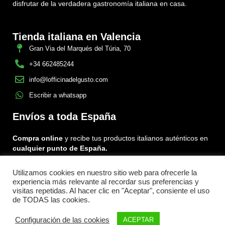
disfrutar de la verdadera gastronomía italiana en casa.
Tienda italiana en Valencia
Gran Via del Marqués del Túria, 70
+34 662485244
info@lofficinadelgusto.com
Escribir a whatsapp
Envíos a toda España
Compra online
y recibe tus productos italianos auténticos en
cualquier punto de España.
Utilizamos cookies en nuestro sitio web para ofrecerle la
Encuéntranos en:
experiencia más relevante al recordar sus preferencias y
Facebook
Instagram
Tiktok
visitas repetidas. Al hacer clic en "Aceptar", consiente el uso
de TODAS las cookies.
Menu
Configuración de las cookies
ACEPTAR