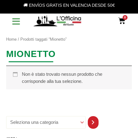
S
Vai
🚚 ENVÍOS GRATIS EN VALENCIA DESDE 50€
e
al
l
contenuto
Car
e
z
i
o
Home
/ Prodotti taggati “Mionetto”
n
a
MIONETTO
u
n
a
c
Non è stato trovato nessun prodotto che
a
corrisponde alla tua selezione.
t
e
g
o
r
i
a