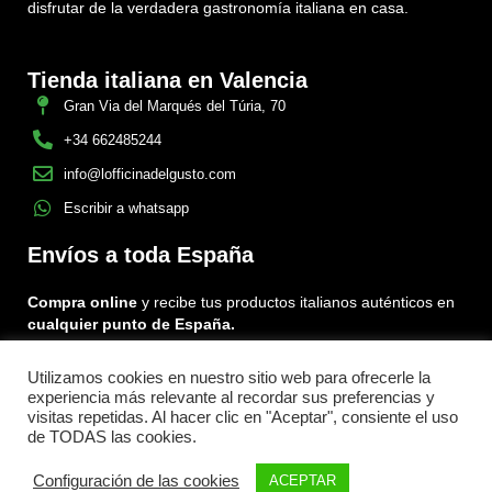
disfrutar de la verdadera gastronomía italiana en casa.
Tienda italiana en Valencia
Gran Via del Marqués del Túria, 70
+34 662485244
info@lofficinadelgusto.com
Escribir a whatsapp
Envíos a toda España
Compra online
y recibe tus productos italianos auténticos en
cualquier punto de España.
Utilizamos cookies en nuestro sitio web para ofrecerle la
Encuéntranos en:
experiencia más relevante al recordar sus preferencias y
Facebook
Instagram
Tiktok
visitas repetidas. Al hacer clic en "Aceptar", consiente el uso
de TODAS las cookies.
Menu
Configuración de las cookies
ACEPTAR