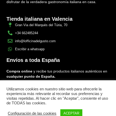
disfrutar de la verdadera gastronomía italiana en casa.
Tienda italiana en Valencia
Gran Via del Marqués del Túria, 70
+34 662485244
info@lofficinadelgusto.com
Escribir a whatsapp
Envíos a toda España
Compra online
y recibe tus productos italianos auténticos en
cualquier punto de España.
Utilizamos cookies en nuestro sitio web para ofrecerle la
Encuéntranos en:
experiencia más relevante al recordar sus preferencias y
Facebook
Instagram
Tiktok
visitas repetidas. Al hacer clic en "Aceptar", consiente el uso
de TODAS las cookies.
Menu
Configuración de las cookies
ACEPTAR