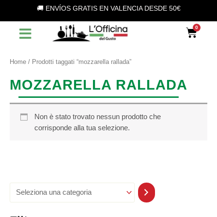
S
Vai
🚚 ENVÍOS GRATIS EN VALENCIA DESDE 50€
e
al
l
contenuto
Car
e
z
i
o
Home
/ Prodotti taggati “mozzarella rallada”
n
a
MOZZARELLA RALLADA
u
n
a
c
Non è stato trovato nessun prodotto che
a
corrisponde alla tua selezione.
t
e
g
o
r
i
a