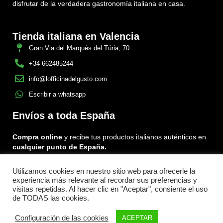
disfrutar de la verdadera gastronomía italiana en casa.
Tienda italiana en Valencia
Gran Via del Marqués del Túria, 70
+34 662485244
info@lofficinadelgusto.com
Escribir a whatsapp
Envíos a toda España
Compra online
y recibe tus productos italianos auténticos en
cualquier punto de España.
Utilizamos cookies en nuestro sitio web para ofrecerle la
Encuéntranos en:
experiencia más relevante al recordar sus preferencias y
Facebook
Instagram
Tiktok
visitas repetidas. Al hacer clic en "Aceptar", consiente el uso
de TODAS las cookies.
Menu
Configuración de las cookies
ACEPTAR