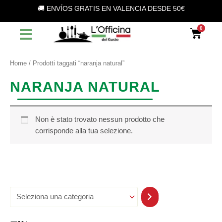
S
Vai
🚚 ENVÍOS GRATIS EN VALENCIA DESDE 50€
e
al
l
contenuto
Car
e
z
i
o
Home
/ Prodotti taggati “naranja natural”
n
a
NARANJA NATURAL
u
n
a
c
Non è stato trovato nessun prodotto che
a
corrisponde alla tua selezione.
t
e
g
o
r
i
a