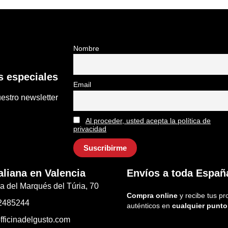
Nombre
 especiales
Email
estro newsletter
Al proceder, usted acepta la política de
privacidad
aliana en Valencia
Envíos a toda Españ
a del Marqués del Túria, 70
Compra online
y recibe tus pr
2485244
auténticos en
cualquier punto
fficinadelgusto.com