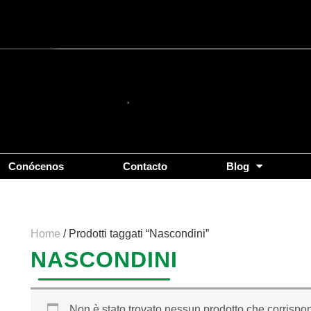
Conócenos
Contacto
Blog
Home
/ Prodotti taggati “Nascondini”
NASCONDINI
Non è stato trovato nessun prodotto che corrispon